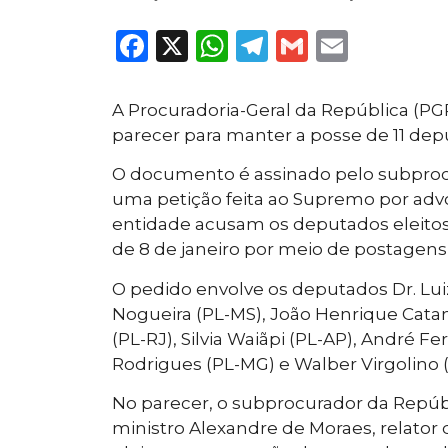
Facebook
X
WhatsApp
Telegram
Gmail
Email
A Procuradoria-Geral da República (PG
parecer para manter a posse de 11 deput
O documento é assinado pelo subprocu
uma petição feita ao Supremo por ad
entidade acusam os deputados eleitos
de 8 de janeiro por meio de postagens 
O pedido envolve os deputados Dr. Lui
Nogueira (PL-MS), João Henrique Catan 
(PL-RJ), Silvia Waiãpi (PL-AP), André F
Rodrigues (PL-MG) e Walber Virgolino 
No parecer, o subprocurador da Repúbl
ministro Alexandre de Moraes, relator d