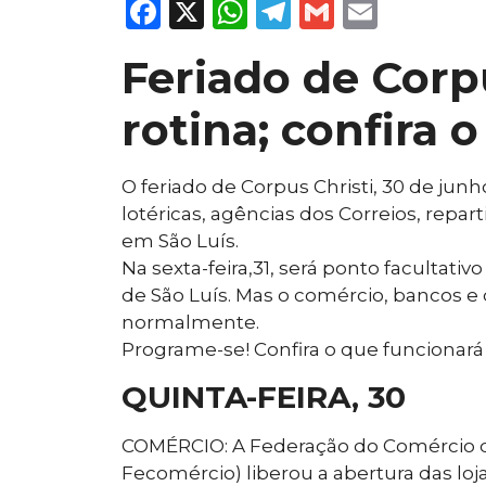
Facebook
X
WhatsApp
Telegram
Gmail
Email
Feriado de Corpu
rotina; confira 
O feriado de Corpus Christi, 30 de jun
lotéricas, agências dos Correios, repar
em São Luís.
Na sexta-feira,31, será ponto facultati
de São Luís. Mas o comércio, bancos e
normalmente.
Programe-se! Confira o que funcionará 
QUINTA-FEIRA, 30
COMÉRCIO: A Federação do Comércio d
Fecomércio) liberou a abertura das lo