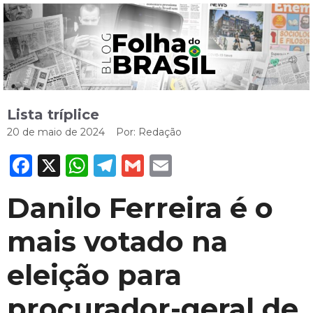
Lista tríplice
20 de maio de 2024
Por:
Redação
Facebook
X
WhatsApp
Telegram
Gmail
Email
Danilo Ferreira é o
mais votado na
eleição para
procurador-geral de