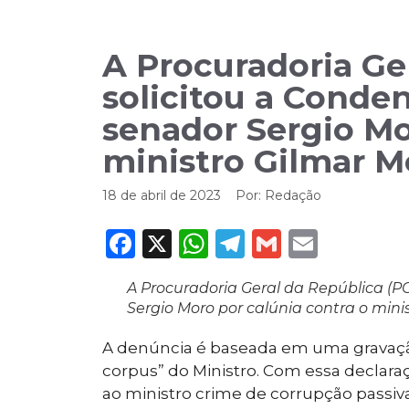
A Procuradoria Ge
solicitou a Conde
senador Sergio Mo
ministro Gilmar M
18 de abril de 2023
Por:
Redação
Facebook
X
WhatsApp
Telegram
Gmail
Email
A Procuradoria Geral da República (P
Sergio Moro por calúnia contra o mini
A denúncia é baseada em uma gravaçã
corpus” do Ministro. Com essa declara
ao ministro crime de corrupção passiva.