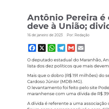
Antônio Pereira é
deve à União; divi
16 de janeiro de 2023
Por:
Redação
Facebook
X
WhatsApp
Telegram
Gmail
Email
O deputado estadual do Maranhão, Antô
lista dos dez políticos que mais devem
Mais que o dobro (R$ 191 milhões) do
Cardoso Júnior (MDB-MG).
O levantamento foi feito pelo site Po
maranhense com uma dívida de R$ 39
A dívida é referente a uma associação 