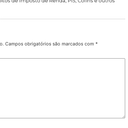
tos de Imposto de Renda, PIS, Cofins e outros
o.
Campos obrigatórios são marcados com
*