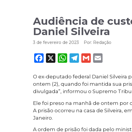
Audiência de cus
Daniel Silveira
3 de fevereiro de 2023
Por:
Redação
Facebook
X
WhatsApp
Telegram
Gmail
Email
O ex-deputado federal Daniel Silveira 
ontem (2), quando foi mantida sua prisã
divulgada”, informou o Supremo Tribun
Ele foi preso na manhã de ontem por d
A prisão ocorreu na casa de Silveira, e
Janeiro.
A ordem de prisão foi dada pelo minist