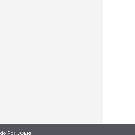
ido Por:
JOERI