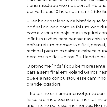
transmissão ao vivo no sportv3. Horário
por volta das 10 horas da manhã (de Bras
– Tenho consciência da história que faço
no final do jogo porque foi um jogo du
com a vitória de hoje, mas seguirei co
infinitas razões para pensar nas coisas
enfrentei um momento difícil, pensei,
racional para mim.baixar a cabeça nu
bem mais difícil – disse Bia Haddad na
O pronome “nós” ficou bem presente n
para a semifinal em Roland Garros nes
que ela não conquistou esse caminho
grande jogadora.
– Eu tenho um time incrível junto co
físico, e o meu técnico no mental. Eu 
ano inteiro por esse momentos. No m