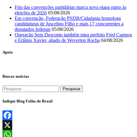
Fim das convenções partidárias marca nova etapa rumo às
eleições de 2026
05/08/2026
Em convenção, Federação PSDB/Cidadania homologa
candidaturas de Juscelino Filho e mais 17 concorrentes a
deputados federais
05/08/2026
Operação Sem Desconto também mira prefeito Fred Campos
e Erlânio Xavier, aliado de Weverton Rocha
04/08/2026
Apoio
Buscar notícias
Pesquisar
por:
Indique Blog Folha do Brasil
Facebook
X