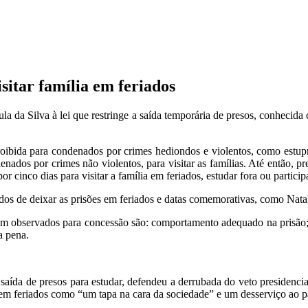
isitar família em feriados
 da Silva à lei que restringe a saída temporária de presos, conhecida c
roibida para condenados por crimes hediondos e violentos, como estupr
enados por crimes não violentos, para visitar as famílias. Até então, 
cinco dias para visitar a família em feriados, estudar fora ou participa
idos de deixar as prisões em feriados e datas comemorativas, como Nat
serem observados para concessão são: comportamento adequado na prisã
a pena.
da de presos para estudar, defendeu a derrubada do veto presidencial. 
s em feriados como “um tapa na cara da sociedade” e um desserviço ao p