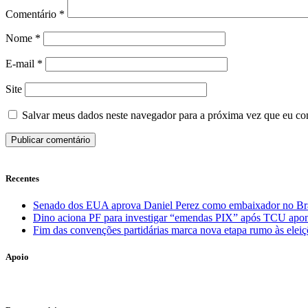
Comentário
*
Nome
*
E-mail
*
Site
Salvar meus dados neste navegador para a próxima vez que eu co
Recentes
Senado dos EUA aprova Daniel Perez como embaixador no Bras
Dino aciona PF para investigar “emendas PIX” após TCU aponta
Fim das convenções partidárias marca nova etapa rumo às elei
Apoio