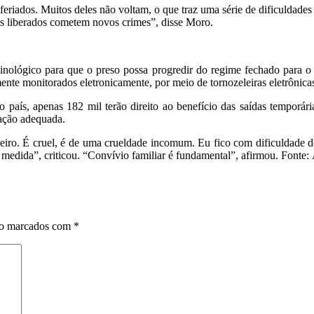
 feriados. Muitos deles não voltam, o que traz uma série de dificuldade
esos liberados cometem novos crimes”, disse Moro.
inológico para que o preso possa progredir do regime fechado para o s
nte monitorados eletronicamente, por meio de tornozeleiras eletrônica
aís, apenas 182 mil terão direito ao benefício das saídas temporária
zação adequada.
sileiro. É cruel, é de uma crueldade incomum. Eu fico com dificuldade
a medida”, criticou. “Convívio familiar é fundamental”, afirmou. Fonte:
ão marcados com
*