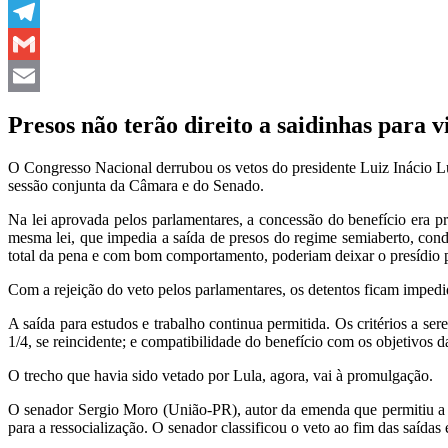
WhatsApp
Telegram
Gmail
Email
Presos não terão direito a saidinhas para v
O Congresso Nacional derrubou os vetos do presidente Luiz Inácio Lula
sessão conjunta da Câmara e do Senado.
Na lei aprovada pelos parlamentares, a concessão do benefício era p
mesma lei, que impedia a saída de presos do regime semiaberto, cond
total da pena e com bom comportamento, poderiam deixar o presídio por 
Com a rejeição do veto pelos parlamentares, os detentos ficam imped
A saída para estudos e trabalho continua permitida. Os critérios a 
1/4, se reincidente; e compatibilidade do benefício com os objetivos d
O trecho que havia sido vetado por Lula, agora, vai à promulgação.
O senador Sergio Moro (União-PR), autor da emenda que permitiu a saí
para a ressocialização. O senador classificou o veto ao fim das saída