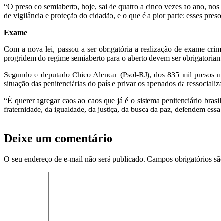
“O preso do semiaberto, hoje, sai de quatro a cinco vezes ao ano, nos
de vigilância e proteção do cidadão, e o que é a pior parte: esses pr
Exame
Com a nova lei, passou a ser obrigatória a realização de exame crim
progridem do regime semiaberto para o aberto devem ser obrigatoriame
Segundo o deputado Chico Alencar (Psol-RJ), dos 835 mil presos no p
situação das penitenciárias do país e privar os apenados da ressociali
“É querer agregar caos ao caos que já é o sistema penitenciário bra
fraternidade, da igualdade, da justiça, da busca da paz, defendem ess
Deixe um comentário
O seu endereço de e-mail não será publicado.
Campos obrigatórios s