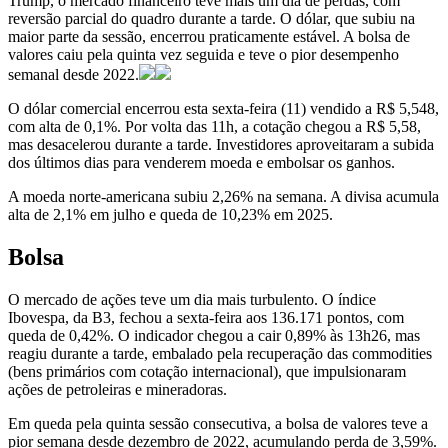
Trump, o mercado financeiro teve mais um dia de perdas, com
reversão parcial do quadro durante a tarde. O dólar, que subiu na
maior parte da sessão, encerrou praticamente estável. A bolsa de
valores caiu pela quinta vez seguida e teve o pior desempenho
semanal desde 2022.
O dólar comercial encerrou esta sexta-feira (11) vendido a R$ 5,548,
com alta de 0,1%. Por volta das 11h, a cotação chegou a R$ 5,58,
mas desacelerou durante a tarde. Investidores aproveitaram a subida
dos últimos dias para venderem moeda e embolsar os ganhos.
A moeda norte-americana subiu 2,26% na semana. A divisa acumula
alta de 2,1% em julho e queda de 10,23% em 2025.
Bolsa
O mercado de ações teve um dia mais turbulento. O índice
Ibovespa, da B3, fechou a sexta-feira aos 136.171 pontos, com
queda de 0,42%. O indicador chegou a cair 0,89% às 13h26, mas
reagiu durante a tarde, embalado pela recuperação das commodities
(bens primários com cotação internacional), que impulsionaram
ações de petroleiras e mineradoras.
Em queda pela quinta sessão consecutiva, a bolsa de valores teve a
pior semana desde dezembro de 2022, acumulando perda de 3,59%.