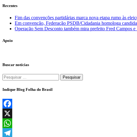
Recentes
Fim das convenções partidárias marca nova etapa rumo às elei
Em convenção, Federação PSDB/Cidadania homologa candidatura
Operação Sem Desconto também mira prefeito Fred Campos e E
Apoio
Buscar notícias
Pesquisar
por:
Indique Blog Folha do Brasil
Facebook
X
WhatsApp