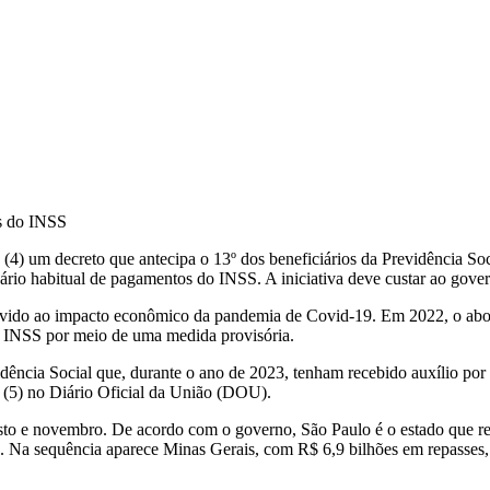
s do INSS
a (4) um decreto que antecipa o 13º dos beneficiários da Previdência So
rio habitual de pagamentos do INSS. A iniciativa deve custar ao gover
evido ao impacto econômico da pandemia de Covid-19. Em 2022, o abon
 INSS por meio de uma medida provisória.
ência Social que, durante o ano de 2023, tenham recebido auxílio por 
a (5) no Diário Oficial da União (DOU).
to e novembro. De acordo com o governo, São Paulo é o estado que r
. Na sequência aparece Minas Gerais, com R$ 6,9 bilhões em repasses,