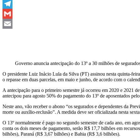
WhatsApp
Telegram
Gmail
Email
Governo anuncia antecipação do 13º a 30 milhões de segurado
O presidente Luiz Inácio Lula da Silva (PT) assinou nesta quinta-feir
o repasse em duas parcelas, em maio e junho, de acordo com o calendá
A antecipação para o primeiro semestre já ocorreu em 2020 e 2021 d
antecipou para agosto 50% do pagamento do 13º de aposentados pelo
Neste ano, vão receber o abono “os segurados e dependentes da Previd
morte ou auxílio-reclusão”. A medida deve ser oficializada nesta sext
O 13º normalmente é pago no segundo semestre de cada ano, em agos
conta os dois meses de pagamento, serão R$ 17,7 bilhões em recursos
bilhões), Paraná (R$ 3,67 bilhões) e Bahia (R$ 3,6 bilhões).