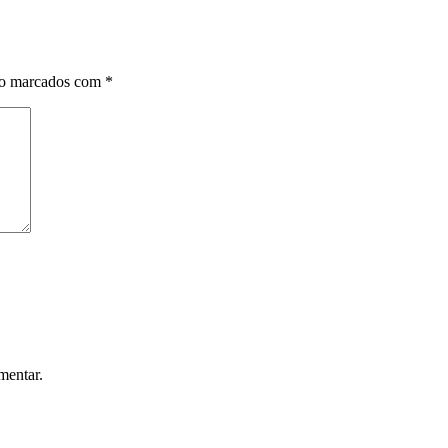
ão marcados com
*
mentar.