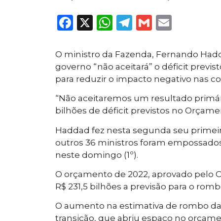
Facebook
X
WhatsApp
Telegram
Gmail
Email
O ministro da Fazenda, Fernando Hadda
governo “não aceitará” o déficit previs
para reduzir o impacto negativo nas co
“Não aceitaremos um resultado primár
bilhões de déficit previstos no Orçame
Haddad fez nesta segunda seu primeir
outros 36 ministros foram empossados p
neste domingo (1º).
O orçamento de 2022, aprovado pelo Co
R$ 231,5 bilhões a previsão para o ro
O aumento na estimativa de rombo das 
transição, que abriu espaço no orçame