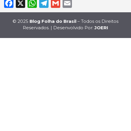
Facebook
X
WhatsApp
Telegram
Gmail
Email
© 2025
Blog Folha do Brasil
– Todos os Direitos
Reservados. | Desenvolvido Por:
JOERI