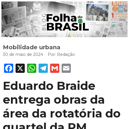
Mobilidade urbana
30 de maio de 2024
Por:
Redação
Facebook
X
WhatsApp
Telegram
Gmail
Email
Eduardo Braide
entrega obras da
área da rotatória do
quartel da PM