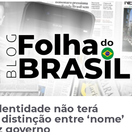
dentidade não terá
distinção entre ‘nome’
iz governo