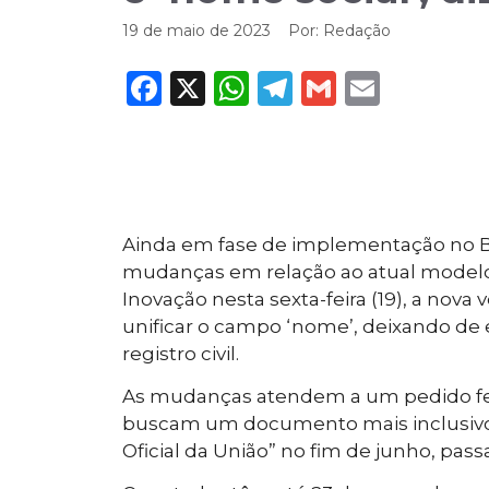
19 de maio de 2023
Por:
Redação
Facebook
X
WhatsApp
Telegram
Gmail
Email
Ainda em fase de implementação no Bra
mudanças em relação ao atual modelo.
Inovação nesta sexta-feira (19), a nova
unificar o campo ‘nome’, deixando de ex
registro civil.
As mudanças atendem a um pedido feit
buscam um documento mais inclusivo. 
Oficial da União” no fim de junho, pas