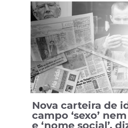
Nova carteira de i
campo ‘sexo’ nem 
e ‘nome social’, d