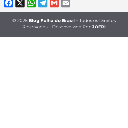
Facebook
X
WhatsApp
Telegram
Gmail
Email
© 2025
Blog Folha do Brasil
– Todos os Direitos
Reservados. | Desenvolvido Por:
JOERI