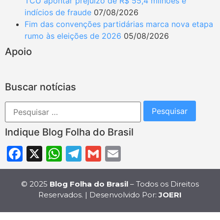
TCU apontar prejuízo de R$ 55,4 milhões e
indícios de fraude
07/08/2026
Fim das convenções partidárias marca nova etapa
rumo às eleições de 2026
05/08/2026
Apoio
Buscar notícias
Indique Blog Folha do Brasil
Facebook
X
WhatsApp
Telegram
Gmail
Email
© 2025
Blog Folha do Brasil
– Todos os Direitos
Reservados. | Desenvolvido Por:
JOERI