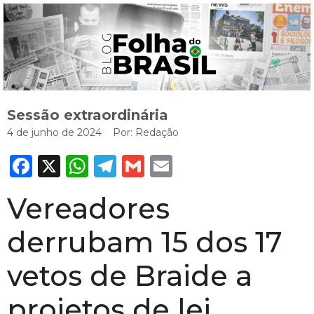
Sessão extraordinária
4 de junho de 2024
Por:
Redação
Facebook
X
WhatsApp
Telegram
Gmail
Email
Vereadores
derrubam 15 dos 17
vetos de Braide a
projetos de lei