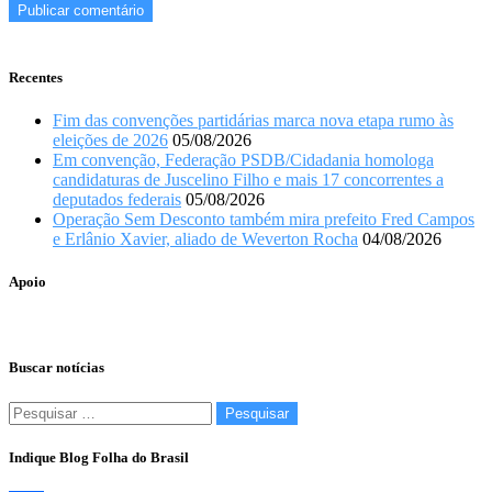
Recentes
Fim das convenções partidárias marca nova etapa rumo às
eleições de 2026
05/08/2026
Em convenção, Federação PSDB/Cidadania homologa
candidaturas de Juscelino Filho e mais 17 concorrentes a
deputados federais
05/08/2026
Operação Sem Desconto também mira prefeito Fred Campos
e Erlânio Xavier, aliado de Weverton Rocha
04/08/2026
Apoio
Buscar notícias
Pesquisar
por:
Indique Blog Folha do Brasil