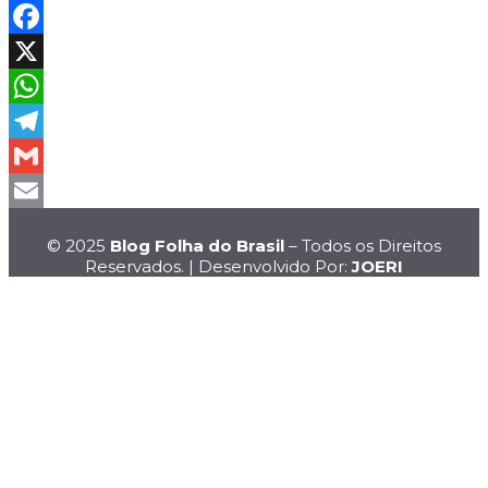
Facebook
X
WhatsApp
Telegram
Gmail
Email
© 2025
Blog Folha do Brasil
– Todos os Direitos
Reservados. | Desenvolvido Por:
JOERI