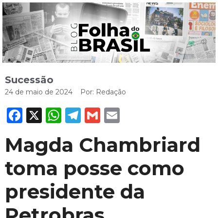
Sucessão
24 de maio de 2024
Por:
Redação
Facebook
X
WhatsApp
Telegram
Gmail
Email
Magda Chambriard
toma posse como
presidente da
Petrobras