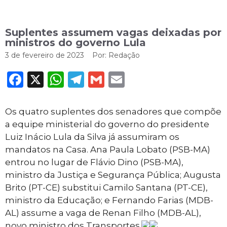
Suplentes assumem vagas deixadas por
ministros do governo Lula
3 de fevereiro de 2023
Por:
Redação
Facebook
X
WhatsApp
Telegram
Gmail
Email
Os quatro suplentes dos senadores que compõe
a equipe ministerial do governo do presidente
Luiz Inácio Lula da Silva já assumiram os
mandatos na Casa. Ana Paula Lobato (PSB-MA)
entrou no lugar de Flávio Dino (PSB-MA),
ministro da Justiça e Segurança Pública; Augusta
Brito (PT-CE) substitui Camilo Santana (PT-CE),
ministro da Educação; e Fernando Farias (MDB-
AL) assume a vaga de Renan Filho (MDB-AL),
novo ministro dos Transportes.