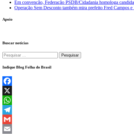
Em convenção, Federação PSDB/Cidadania homologa candidatura
Operação Sem Desconto também mira prefeito Fred Campos e E
Apoio
Buscar notícias
Pesquisar
por:
Indique Blog Folha do Brasil
Facebook
X
WhatsApp
Telegram
Gmail