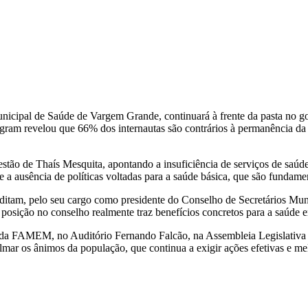
cipal de Saúde de Vargem Grande, continuará à frente da pasta no gove
am revelou que 66% dos internautas são contrários à permanência da ge
ão de Thaís Mesquita, apontando a insuficiência de serviços de saúde
e a ausência de políticas voltadas para a saúde básica, que são fundam
 acreditam, pelo seu cargo como presidente do Conselho de Secretári
a posição no conselho realmente traz benefícios concretos para a saúd
da FAMEM, no Auditório Fernando Falcão, na Assembleia Legislativa do
lmar os ânimos da população, que continua a exigir ações efetivas e mel