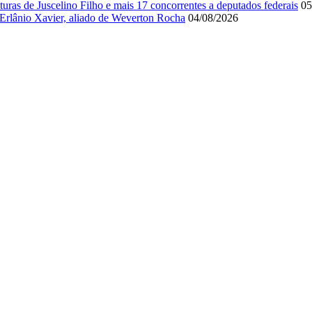
s de Juscelino Filho e mais 17 concorrentes a deputados federais
05
rlânio Xavier, aliado de Weverton Rocha
04/08/2026