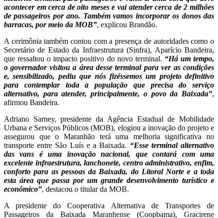
acontecer em cerca de oito meses e vai atender cerca de 2 milhões
de passageiros por ano. Também vamos incorporar os donos das
barracas, por meio da MOB”
, explicou Brandão.
A cerimônia também contou com a presença de autoridades como o
Secretário de Estado da Infraestrutura (Sinfra), Aparício Bandeira,
que ressaltou o impacto positivo do novo terminal.
“Há um tempo,
o governador visitou a área desse terminal para ver as condições
e, sensibilizado, pediu que nós fizéssemos um projeto definitivo
para contemplar toda a população que precisa do serviço
alternativo, para atender, principalmente, o povo da Baixada”
,
afirmou Bandeira.
Adriano Sarney, presidente da Agência Estadual de Mobilidade
Urbana e Serviços Públicos (MOB), elogiou a inovação do projeto e
assegurou que o Maranhão terá uma melhoria significativa no
transporte entre São Luís e a Baixada.
“Esse terminal alternativo
das vans é uma inovação nacional, que contará com uma
excelente infraestrutura, lanchonete, centro administrativo, enfim,
conforto para as pessoas da Baixada, do Litoral Norte e a toda
esta área que passa por um grande desenvolvimento turístico e
econômico”
, destacou o titular da MOB.
A presidente do Cooperativa Alternativa de Transportes de
Passageiros da Baixada Maranhense (Coopbama), Gracirene