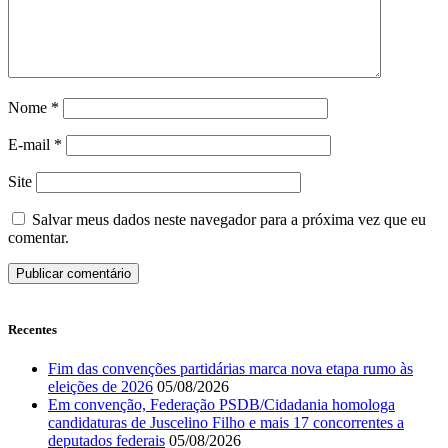
Nome
*
E-mail
*
Site
Salvar meus dados neste navegador para a próxima vez que eu
comentar.
Recentes
Fim das convenções partidárias marca nova etapa rumo às
eleições de 2026
05/08/2026
Em convenção, Federação PSDB/Cidadania homologa
candidaturas de Juscelino Filho e mais 17 concorrentes a
deputados federais
05/08/2026